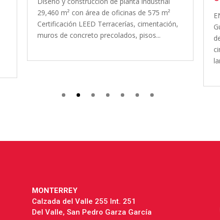
Z
ENERO 2014 OCTUBRE 2014 LugarCiudad
c
,
Guzmán, JaliscoCliente Diseño y construcción
o
de nave industrial refrigerada Terracerías,
ex
cimentación, muros de panel aislado,
lamina...
MONTERREY
Calzada del Valle 255 Int. 251
Del Valle, San Pedro Garza García