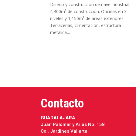
Diseño y construcción de planta industrial
industrial.
29,460 m² con área de oficinas de 575 m²
inas en 3
Certificación LEED Terracerías, cimentación
eriores.
muros de concreto precolados, pisos...
ructura
Contacto
GUADALAJARA
Juan Palomar y Arias No. 158
Col. Jardines Vallarta