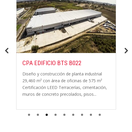
CPA EDIFICIO BTS B022
N
C
Diseño y construcción de planta industrial
29,460 m² con área de oficinas de 575 m²
E
Certificación LEED Terracerías, cimentación,
G
muros de concreto precolados, pisos...
de
c
la