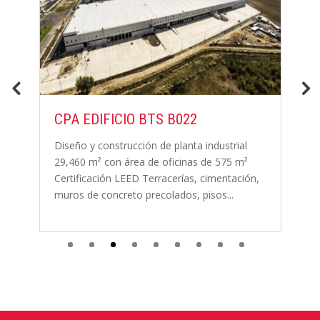
CPA EDIFICIO BTS B022
N
C
Diseño y construcción de planta industrial
29,460 m² con área de oficinas de 575 m²
E
Certificación LEED Terracerías, cimentación,
G
muros de concreto precolados, pisos...
de
c
la