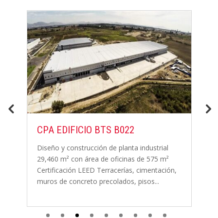
CPA EDIFICIO BTS B022
N
C
Diseño y construcción de planta industrial
29,460 m² con área de oficinas de 575 m²
E
Certificación LEED Terracerías, cimentación,
G
muros de concreto precolados, pisos...
de
c
la