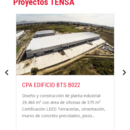
Proyectos TENSA
CPA EDIFICIO BTS B022
R
D
Diseño y construcción de planta industrial
29,460 m² con área de oficinas de 575 m²
E
Certificación LEED Terracerías, cimentación,
G
muros de concreto precolados, pisos...
de
c