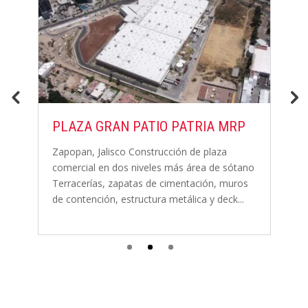
PLAZA GRAN PATIO PATRIA MRP
C
N
Zapopan, Jalisco Construcción de plaza
comercial en dos niveles más área de sótano
N
aza
Terracerías, zapatas de cimentación, muros
c
de contención, estructura metálica y deck...
lo
z